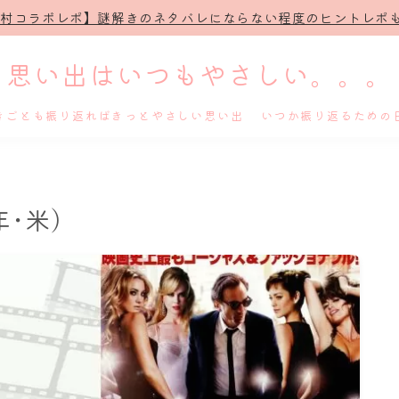
治村コラボレポ】謎解きのネタバレにならない程度のヒントレポも
思い出はいつもやさしい。。。
きごとも振り返ればきっとやさしい思い出 いつか振り返るための
ホーム
年･米)
プロフィール
謎解き
ホテル滞在記
舞台・ライブ