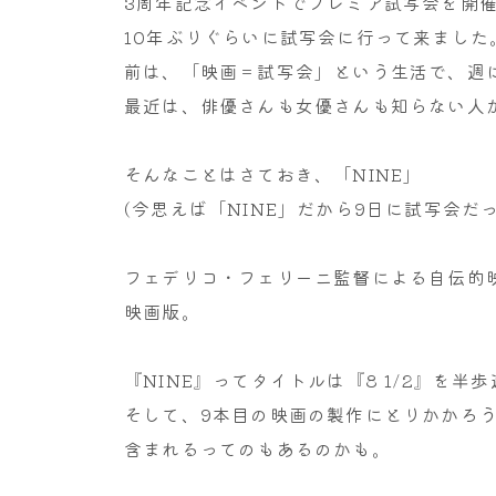
3周年記念イベントでプレミア試写会を開
10年ぶりぐらいに試写会に行って来ました
前は、「映画＝試写会」という生活で、週
最近は、俳優さんも女優さんも知らない人
そんなことはさておき、「NINE」
(今思えば「NINE」だから9日に試写会だ
フェデリコ・フェリーニ監督による自伝的映画
映画版。
『NINE』ってタイトルは『8 1/2』を
そして、9本目の映画の製作にとりかかろ
含まれるってのもあるのかも。