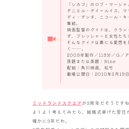
「シカゴ」のロブ・マーシャ
ダニエル・デイ＝ルイス、マ
ディ・デンチ、ニコール・キ
集結。
映画監督のグイドは、クラン
ず、プレッシャーと女性たち
そんなグイドは妻にも愛想を
く……。
2009年製作／118分／G
原題または英題：Nine
配給：角川映画、松竹
劇場公開日：2010年3月19
ミッドランドスクエア
が3周年だそうです
よくよく考えてみたら、結婚式挙げた翌日
確かに3年だわ。