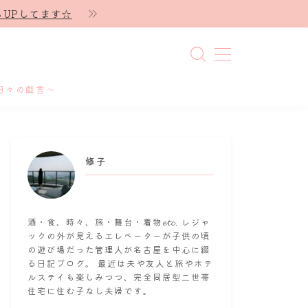
UPしてます☆
日々の戯言～
修子
酒・食、時々、旅・舞台・着物𝓮𝓽𝓬. レジャ
ックの外が見えるエレベーターが子供の頃
の遊び場だった管理人が名古屋を中心に綴
る日記ブログ。 最近は夫や友人と旅やホテ
ルステイも楽しみつつ、完全同居型二世帯
住宅に住む子なし夫婦です。