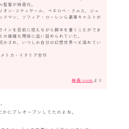
ル監督が映画化。
リオン･コティヤール、ペネロペ・クルス、ジュ
ッドマン、ソフィア・ローレンら豪華キャストが
クインを目前に控えながら脚本を書くことができ
との複雑な関係に追い詰められていた。
尽かされ、いつしか自分の幻想世界へと溺れてい
／アメリカ・イタリア合作
日
映画.com
より
ね。
だかにプレオープンしてたのよね。