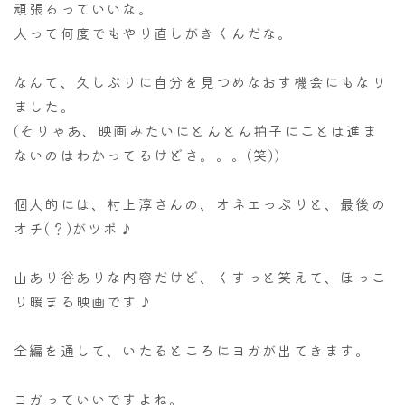
頑張るっていいな。
人って何度でもやり直しがきくんだな。
なんて、久しぶりに自分を見つめなおす機会にもなり
ました。
(そりゃあ、映画みたいにとんとん拍子にことは進ま
ないのはわかってるけどさ。。。(笑))
個人的には、村上淳さんの、オネエっぷりと、最後の
オチ(？)がツボ♪
山あり谷ありな内容だけど、くすっと笑えて、ほっこ
り暖まる映画です♪
全編を通して、いたるところにヨガが出てきます。
ヨガっていいですよね。