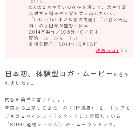
でいく。
2人はヨガや互いの存在を通して、恋や仕事
に対する悩みや不安も乗り越えていく。
「Little DJ 小さな恋の物語」「渋谷区円山
町」の永田琴が監督・脚本
2014年製作／108分／G／日本
配給：スールキートス
劇場公開日：2014年10月25日
映画.com
より
日本初、体験型ヨガ・ムービー
に惹か
れましたよ。
内容を簡単に言うと。。。
青森から上京してきた「みく(門脇麦)」と、トップモ
デル兼ヨガインストラクターとして活躍している
「KUMI(道端ジェシカ)」のヒューマンドラマ。