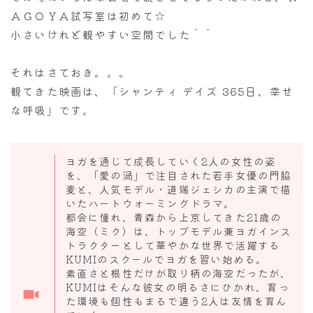
ＡＧＯＹＡ試写室は初めて☆
小さいけれど観やすい空間でした＾＾
それはさておき。。。
観てきた映画は、「シャンティ デイズ 365日、幸せ
な呼吸」です。
ヨガを通じて成長していく2人の女性の姿
を、「愛の渦」で注目された若手女優の門脇
麦と、人気モデル・道端ジェシカの主演で描
いたハートウォーミングドラマ。
都会に憧れ、青森から上京してきた21歳の
海空（ミク）は、トップモデル兼ヨガインス
トラクターとして華やかな世界で活躍する
KUMIのスクールでヨガを習い始める。
素直さと根性だけが取り柄の海空だったが、
KUMIはそんな彼女の明るさにひかれ、育っ
た環境も個性もまるで違う2人は友情を育ん