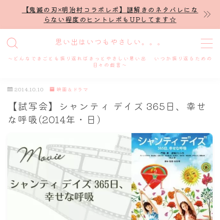
【鬼滅の刃×明治村コラボレポ】謎解きのネタバレにな
らない程度のヒントレポもUPしてます☆
MENU
思い出はいつもやさしい。。。
～どんなできごとも振り返ればきっとやさしい思い出 いつか振り返るための
ホーム
日々の戯言～
2014.10.10
映画＆ドラマ
プロフィール
【試写会】シャンティ デイズ 365日、幸せ
な呼吸(2014年・日)
謎解き
ホテル滞在記
舞台・ライブ
名古屋