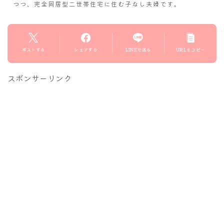
つつ、完全同居型二世帯住宅に住む子なし夫婦です。
ポストする
シェアする
LINEで送る
URLをコピー
スポンサーリンク