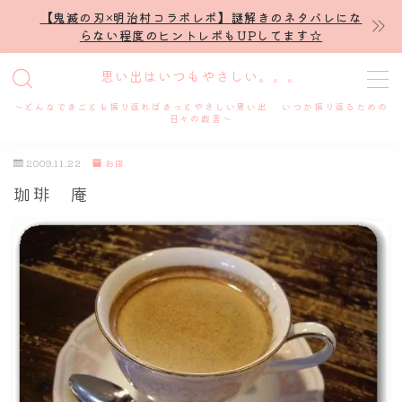
【鬼滅の刃×明治村コラボレポ】謎解きのネタバレにな
らない程度のヒントレポもUPしてます☆
MENU
思い出はいつもやさしい。。。
～どんなできごとも振り返ればきっとやさしい思い出 いつか振り返るための
ホーム
日々の戯言～
2009.11.22
お店
プロフィール
珈琲 庵
謎解き
ホテル滞在記
舞台・ライブ
名古屋