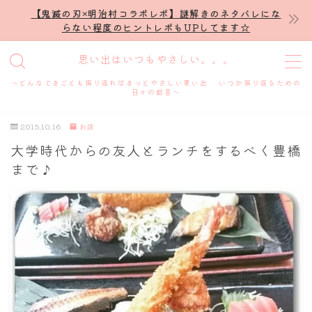
【鬼滅の刃×明治村コラボレポ】謎解きのネタバレにな
らない程度のヒントレポもUPしてます☆
MENU
思い出はいつもやさしい。。。
～どんなできごとも振り返ればきっとやさしい思い出 いつか振り返るための
ホーム
日々の戯言～
2015.10.16
お店
プロフィール
大学時代からの友人とランチをするべく豊橋
まで♪
謎解き
ホテル滞在記
舞台・ライブ
名古屋