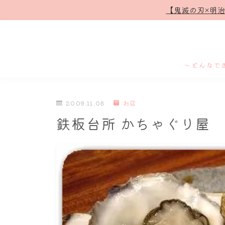
【鬼滅の刃×明
～どんなで
2009.11.08
お店
鉄板台所 かちゃぐり屋