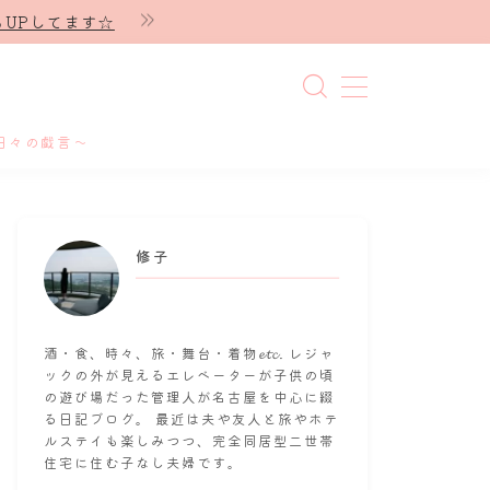
UPしてます☆
日々の戯言～
修子
酒・食、時々、旅・舞台・着物𝓮𝓽𝓬. レジャ
ックの外が見えるエレベーターが子供の頃
の遊び場だった管理人が名古屋を中心に綴
る日記ブログ。 最近は夫や友人と旅やホテ
ルステイも楽しみつつ、完全同居型二世帯
住宅に住む子なし夫婦です。