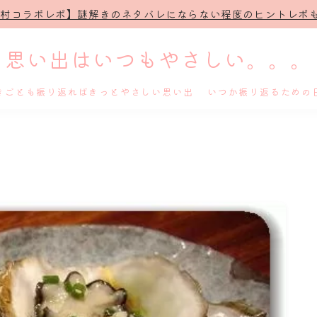
治村コラボレポ】謎解きのネタバレにならない程度のヒントレポも
思い出はいつもやさしい。。。
きごとも振り返ればきっとやさしい思い出 いつか振り返るための
ホーム
プロフィール
謎解き
ホテル滞在記
舞台・ライブ