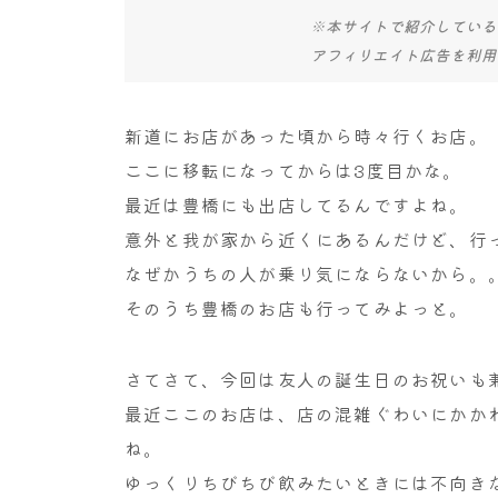
※本サイトで紹介している
アフィリエイト広告を利用
新道にお店があった頃から時々行くお店。
ここに移転になってからは3度目かな。
最近は豊橋にも出店してるんですよね。
意外と我が家から近くにあるんだけど、行
なぜかうちの人が乗り気にならないから。
そのうち豊橋のお店も行ってみよっと。
さてさて、今回は友人の誕生日のお祝いも
最近ここのお店は、店の混雑ぐわいにかか
ね。
ゆっくりちびちび飲みたいときには不向き