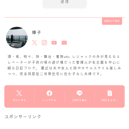
ABOUT ME
修子
酒・食、時々、旅・舞台・着物𝓮𝓽𝓬. レジャックの外が見えるエ
レベーターが子供の頃の遊び場だった管理人が名古屋を中心に
綴る日記ブログ。 最近は夫や友人と旅やホテルステイも楽しみ
つつ、完全同居型二世帯住宅に住む子なし夫婦です。
ポストする
シェアする
LINEで送る
URLをコピー
スポンサーリンク