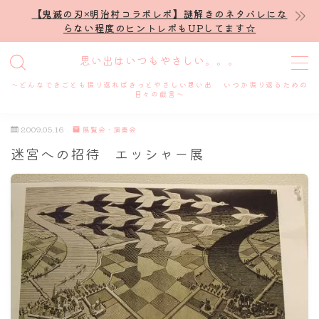
【鬼滅の刃×明治村コラボレポ】謎解きのネタバレにな
らない程度のヒントレポもUPしてます☆
MENU
思い出はいつもやさしい。。。
～どんなできごとも振り返ればきっとやさしい思い出 いつか振り返るための
ホーム
日々の戯言～
2009.05.16
展覧会・演奏会
プロフィール
迷宮への招待 エッシャー展
謎解き
ホテル滞在記
舞台・ライブ
名古屋