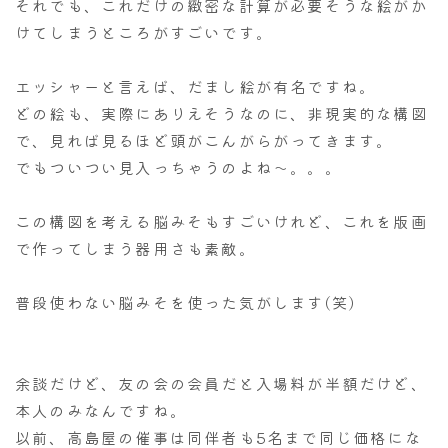
それでも、これだけの緻密な計算が必要そうな絵がか
けてしまうところがすごいです。
エッシャーと言えば、だまし絵が有名ですね。
どの絵も、実際にありえそうなのに、非現実的な構図
で、見れば見るほど頭がこんがらがってきます。
でもついつい見入っちゃうのよね～。。。
この構図を考える脳みそもすごいけれど、これを版画
で作ってしまう器用さも素敵。
普段使わない脳みそを使った気がします(笑)
余談だけど、友の会の会員だと入場料が半額だけど、
本人のみなんですね。
以前、高島屋の催事は同伴者も5名まで同じ価格にな