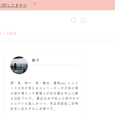
UPしてます☆
日々の戯言～
修子
酒・食、時々、旅・舞台・着物𝓮𝓽𝓬. レジャ
ックの外が見えるエレベーターが子供の頃
の遊び場だった管理人が名古屋を中心に綴
る日記ブログ。 最近は夫や友人と旅やホテ
ルステイも楽しみつつ、完全同居型二世帯
住宅に住む子なし夫婦です。