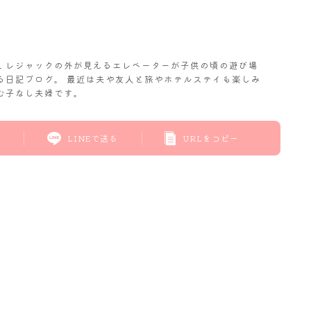
𝓬. レジャックの外が見えるエレベーターが子供の頃の遊び場
る日記ブログ。 最近は夫や友人と旅やホテルステイも楽しみ
む子なし夫婦です。
LINEで送る
URLをコピー