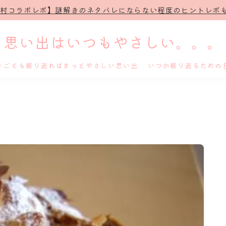
治村コラボレポ】謎解きのネタバレにならない程度のヒントレポも
思い出はいつもやさしい。。。
きごとも振り返ればきっとやさしい思い出 いつか振り返るための
ホーム
プロフィール
謎解き
ホテル滞在記
舞台・ライブ