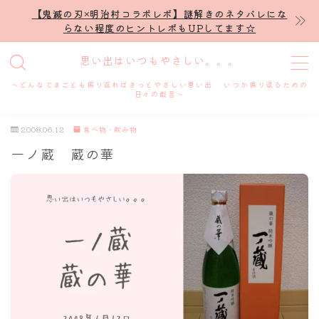
【鬼滅の刃×明治村コラボレポ】謎解きのネタバレにな
らない程度のヒントレポもUPしてます☆
MENU
思い出はいつもやさしい。。。
～どんなできごとも振り返ればきっとやさしい思い出 いつか振り返るための
ホーム
日々の戯言～
2008.06.12
食べ物・飲み物
プロフィール
一ノ蔵 蔵の華
謎解き
ホテル滞在記
舞台・ライブ
名古屋