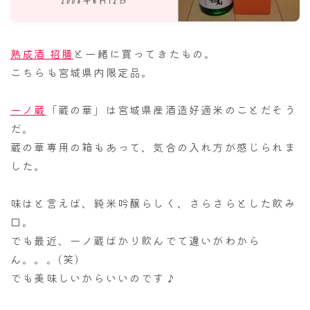
ナナちゃん人形
熟成酒 招膳
と一緒に買ってきたもの。
こちらも宮城県内限定品。
一ノ蔵
「蔵の華」は宮城県産酒造好適米のことだそう
だ。
蔵の華専用の箱もあって、気合の入れ方が感じられま
した。
味はと言えば、純米吟醸らしく、さらさらとした飲み
口。
でも最近、一ノ蔵ばかり飲んでて違いがわから
ん。。。(笑)
でも美味しいからいいのです♪