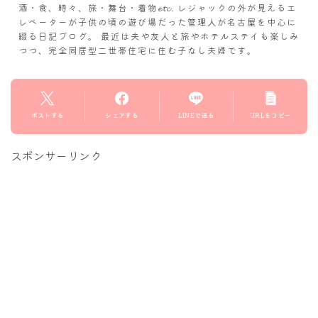
酒・食、時々、旅・舞台・着物𝓮𝓽𝓬. レジャックの外が見えるエ
レベーターが子供の頃の遊び場だった管理人が名古屋を中心に
綴る日記ブログ。 最近は夫や友人と旅やホテルステイも楽しみ
つつ、完全同居型二世帯住宅に住む子なし夫婦です。
ポストする
シェアする
LINEで送る
URLをコピー
スポンサーリンク