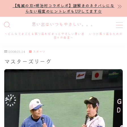
【鬼滅の刃×明治村コラボレポ】謎解きのネタバレにな
らない程度のヒントレポもUPしてます☆
MENU
思い出はいつもやさしい。。。
～どんなできごとも振り返ればきっとやさしい思い出 いつか振り返るための
ホーム
日々の戯言～
2008.01.14
スポーツ
プロフィール
マスターズリーグ
謎解き
ホテル滞在記
舞台・ライブ
名古屋