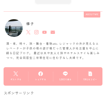
ABOUT ME
修子
酒・食、時々、旅・舞台・着物𝓮𝓽𝓬. レジャックの外が見えるエ
レベーターが子供の頃の遊び場だった管理人が名古屋を中心に
綴る日記ブログ。 最近は夫や友人と旅やホテルステイも楽しみ
つつ、完全同居型二世帯住宅に住む子なし夫婦です。
ポストする
シェアする
LINEで送る
URLをコピー
スポンサーリンク