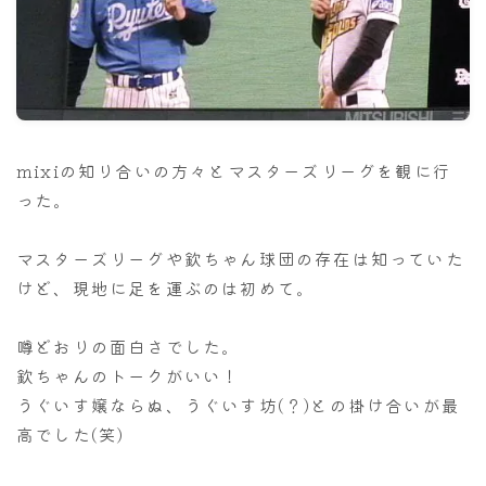
ナナちゃん人形
mixiの知り合いの方々とマスターズリーグを観に行
った。
マスターズリーグや欽ちゃん球団の存在は知っていた
けど、現地に足を運ぶのは初めて。
噂どおりの面白さでした。
欽ちゃんのトークがいい！
うぐいす嬢ならぬ、うぐいす坊(？)との掛け合いが最
高でした(笑)