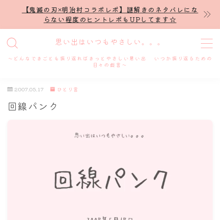
【鬼滅の刃×明治村コラボレポ】謎解きのネタバレにな
らない程度のヒントレポもUPしてます☆
MENU
思い出はいつもやさしい。。。
～どんなできごとも振り返ればきっとやさしい思い出 いつか振り返るための
ホーム
日々の戯言～
2007.05.17
ひとり言
プロフィール
回線パンク
謎解き
ホテル滞在記
舞台・ライブ
名古屋