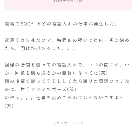
ナナちゃん人形
職場で600件ほどの電話入れの仕事が発生した。
夜遅くは失礼なので、時間との戦いで社内一斉に始め
たら、回線がパンクした。。。
回線の合間を縫っての電話入れで、いつの間にか、い
かに回線を勝ち取るかの勝負になってた(笑)
隣の後輩と競ってＴＥＬしてたら謝りの電話のはずな
のに、片手でガッツポーズ(笑)
いやぁ。。。仕事を舐めてるわけじゃないですよ～
(笑)
スポンサーリンク