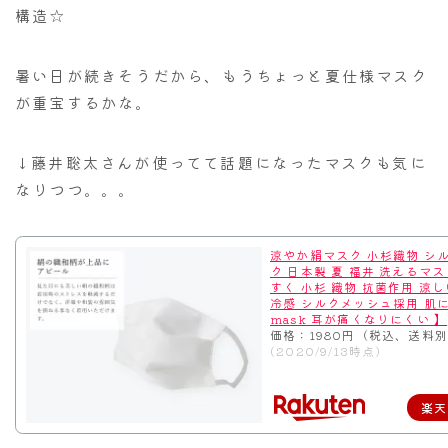
構造☆
暑い日が続きそうだから、もうちょっと夏仕様マスク
が重宝するかな。
↓藤井聡太さんが使ってて話題になったマスクも気に
なりつつ。。。
涼やか絹マスク 小杉織物 シル
ク 日本製 夏 福井 洗えるマス
すく 小杉 織物 抗菌作用 涼し
冷感 シルクメッシュ採用 肌
mask 耳が痛くなりにくい 】
価格：1980円（税込、送料別
(2020/9/13時点)
楽天