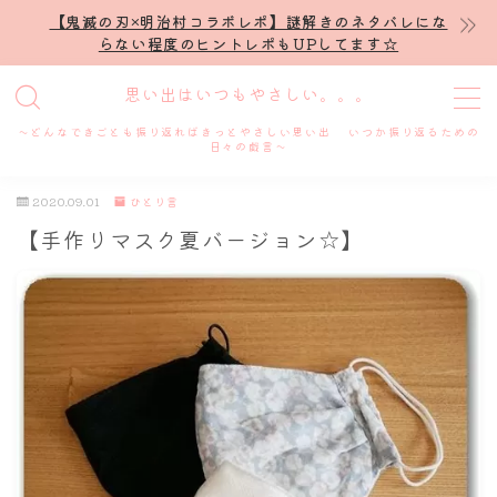
【鬼滅の刃×明治村コラボレポ】謎解きのネタバレにな
らない程度のヒントレポもUPしてます☆
MENU
思い出はいつもやさしい。。。
～どんなできごとも振り返ればきっとやさしい思い出 いつか振り返るための
ホーム
日々の戯言～
2020.09.01
ひとり言
プロフィール
【手作りマスク夏バージョン☆】
謎解き
ホテル滞在記
舞台・ライブ
名古屋