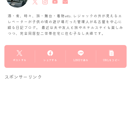
酒・食、時々、旅・舞台・着物𝓮𝓽𝓬. レジャックの外が見えるエ
レベーターが子供の頃の遊び場だった管理人が名古屋を中心に
綴る日記ブログ。 最近は夫や友人と旅やホテルステイも楽しみ
つつ、完全同居型二世帯住宅に住む子なし夫婦です。
ポストする
シェアする
LINEで送る
URLをコピー
スポンサーリンク