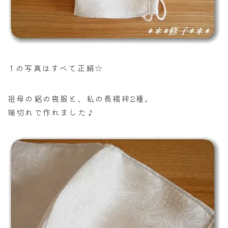
↑の写真はすべて正絹☆
祖母の絽の喪服と、私の長襦袢2種。
端切れで作れました♪