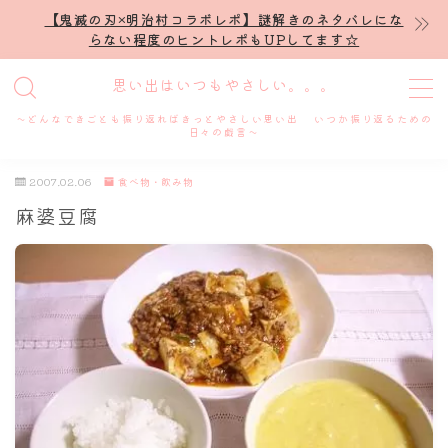
【鬼滅の刃×明治村コラボレポ】謎解きのネタバレにな
らない程度のヒントレポもUPしてます☆
MENU
思い出はいつもやさしい。。。
～どんなできごとも振り返ればきっとやさしい思い出 いつか振り返るための
ホーム
日々の戯言～
2007.02.06
食べ物・飲み物
プロフィール
麻婆豆腐
謎解き
ホテル滞在記
舞台・ライブ
名古屋