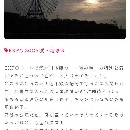
ナナちゃん人形
EXPO 2005 愛・地球博
EXPOドームで瀬戸日本館の「一粒の種」の特別公演
があると言うので西ゲート入りをすることに。
ところがどっこい！地下鉄の始発で行ったにも関わら
ず、会場内に入れたのは開場開始を1時間後ぐらい。
もちろん整理券の配布は終了。キャンセル待ちの券も
配布終了。
普段の公演だと、席が空いていれば入れてくれるそう
なのだけど、今回は満席！