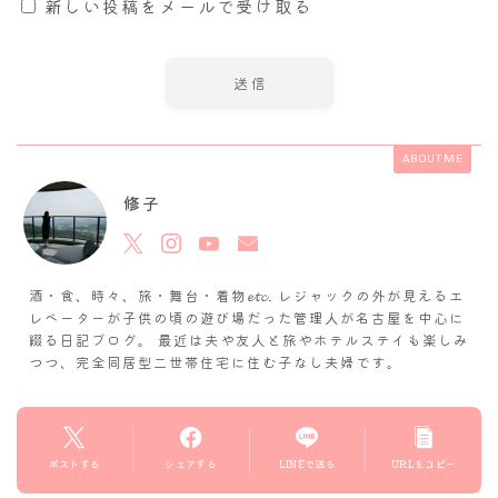
新しい投稿をメールで受け取る
ABOUT ME
修子
酒・食、時々、旅・舞台・着物𝓮𝓽𝓬. レジャックの外が見えるエ
レベーターが子供の頃の遊び場だった管理人が名古屋を中心に
綴る日記ブログ。 最近は夫や友人と旅やホテルステイも楽しみ
つつ、完全同居型二世帯住宅に住む子なし夫婦です。
ポストする
シェアする
LINEで送る
URLをコピー