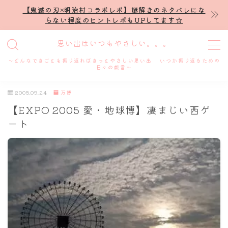
【鬼滅の刃×明治村コラボレポ】謎解きのネタバレにな
らない程度のヒントレポもUPしてます☆
MENU
思い出はいつもやさしい。。。
～どんなできごとも振り返ればきっとやさしい思い出 いつか振り返るための
ホーム
日々の戯言～
2005.09.24
万博
プロフィール
【EXPO 2005 愛・地球博】凄まじい西ゲ
ート
謎解き
ホテル滞在記
舞台・ライブ
名古屋