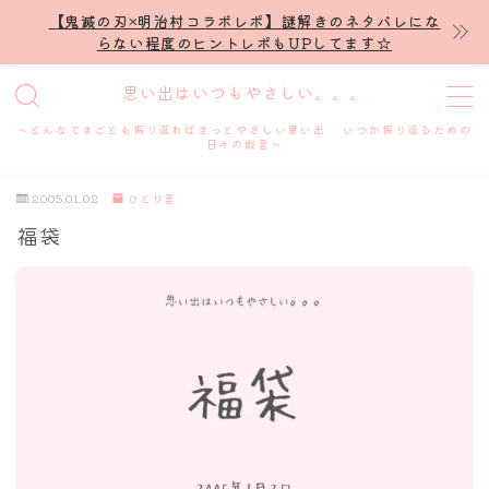
【鬼滅の刃×明治村コラボレポ】謎解きのネタバレにな
らない程度のヒントレポもUPしてます☆
MENU
思い出はいつもやさしい。。。
～どんなできごとも振り返ればきっとやさしい思い出 いつか振り返るための
ホーム
日々の戯言～
2005.01.02
ひとり言
プロフィール
福袋
謎解き
ホテル滞在記
舞台・ライブ
名古屋