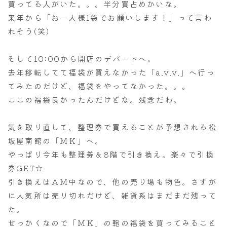
買ってる人がいた。。。半分買占めかいな。
来年から「お一人様1袋でお願いします！」って言わ
れそう(笑)
そして10:00から開店のデパートへ。
去年移転してて福袋が買えなかった「a.v.v.」へ行っ
てみたのだけど、福袋をやってなかった。。。
ここの福袋良かったんだけどな。残念だわ。
気を取り直して、整理券で買えることが予想される松
坂屋南館の「ＭＫ」へ。
やっぱり今年も整理券＆8階で引き換え。楽々で引換
券GET☆
引き換えはＡＭ中なので、他の売り場も物色。さすが
に人気所は売り切れだけど、雑貨系はまだまだ残って
た。
せっかくなので「ＭＫ」の鞄の福袋を買ってみること