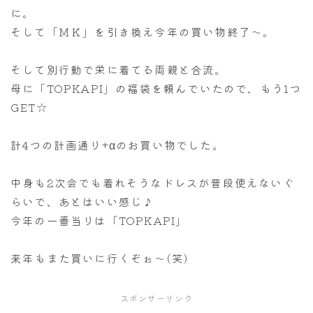
に。
そして「ＭＫ」を引き換え今年の買い物終了～。
そして別行動で栄に着てる両親と合流。
母に「TOPKAPI」の福袋を頼んでいたので、もう1つ
GET☆
計4つの計画通り+αのお買い物でした。
中身も2次会でも着れそうなドレスが普段使えないぐ
らいで、あとはいい感じ♪
今年の一番当りは「TOPKAPI」
来年もまた買いに行くぞぉ～(笑)
スポンサーリンク