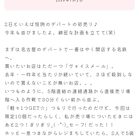
ナナちゃん人形
2日といえば恒例のデパートの初売り♪
今年も並びましたよ。綿密な計画を立てて(笑)
まずは名古屋のデパートで一番はやく開店する名鉄
へ。
買いたいお店はただ一つ「ヴォイスメール」。
去年・一昨年と当たりが続いていて、さほど殺到しな
いので買えないことが無いお店。。。
いつものように、5階直結の連絡通路から直接売り場
階へ入る作戦で30分ぐらい前から並ぶ。
「軽々1つGET☆」つもりで行ったのだけど、今回は
限定10個だったらしく、私が売り場についたときには
あと2つ！ぎりぎり_( -“-)_セーフ! だった！！
ホッと一息つきながらレジまちしていたら、2人で5袋