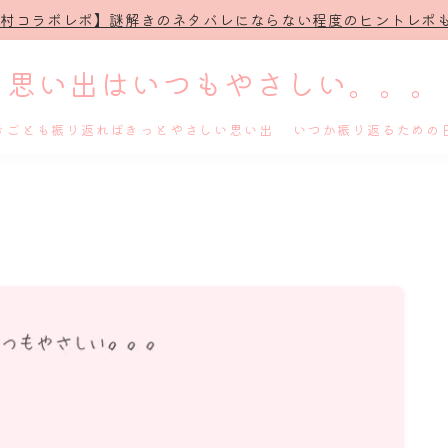
治村コラボレポ】謎解きのネタバレにならない程度のヒントレポも
思い出はいつもやさしい。。。
きごとも振り返ればきっとやさしい思い出 いつか振り返るための
ホーム
プロフィール
謎解き
ホテル滞在記
舞台・ライブ