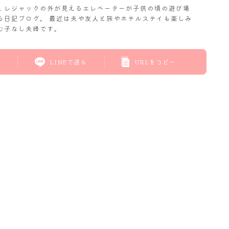
𝓬. レジャックの外が見えるエレベーターが子供の頃の遊び場
る日記ブログ。 最近は夫や友人と旅やホテルステイも楽しみ
む子なし夫婦です。
LINEで送る
URLをコピー