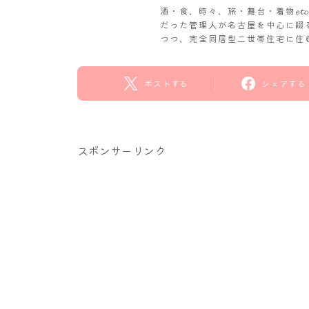
酒・食、時々、旅・舞台・着物𝓮
だった管理人が名古屋を中心に綴
つつ、完全同居型二世帯住宅に住
ポストする
シェアする
スポンサーリンク