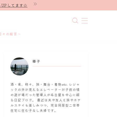
UPしてます☆
日々の戯言～
修子
酒・食、時々、旅・舞台・着物𝓮𝓽𝓬. レジャ
ックの外が見えるエレベーターが子供の頃
の遊び場だった管理人が名古屋を中心に綴
る日記ブログ。 最近は夫や友人と旅やホテ
ルステイも楽しみつつ、完全同居型二世帯
住宅に住む子なし夫婦です。