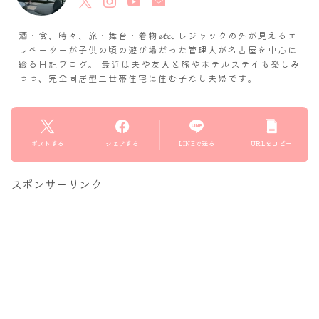
酒・食、時々、旅・舞台・着物𝓮𝓽𝓬. レジャックの外が見えるエ
レベーターが子供の頃の遊び場だった管理人が名古屋を中心に
綴る日記ブログ。 最近は夫や友人と旅やホテルステイも楽しみ
つつ、完全同居型二世帯住宅に住む子なし夫婦です。
ポストする
シェアする
LINEで送る
URLをコピー
スポンサーリンク