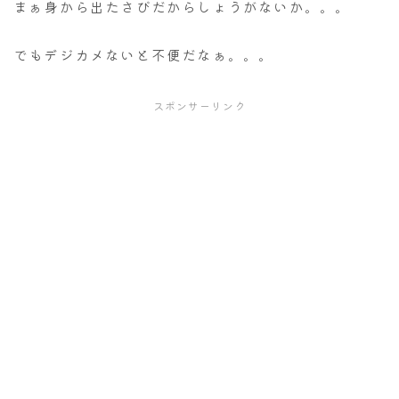
まぁ身から出たさびだからしょうがないか。。。
でもデジカメないと不便だなぁ。。。
スポンサーリンク