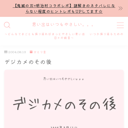
【鬼滅の刃×明治村コラボレポ】謎解きのネタバレにな
らない程度のヒントレポもUPしてます☆
MENU
思い出はいつもやさしい。。。
～どんなできごとも振り返ればきっとやさしい思い出 いつか振り返るための
ホーム
日々の戯言～
2004.08.13
ひとり言
プロフィール
デジカメのその後
謎解き
ホテル滞在記
舞台・ライブ
名古屋