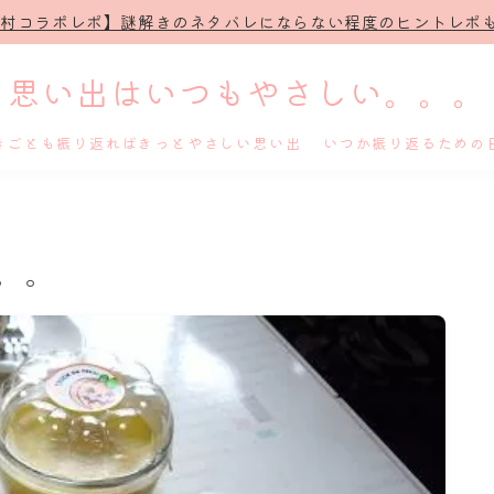
治村コラボレポ】謎解きのネタバレにならない程度のヒントレポも
思い出はいつもやさしい。。。
きごとも振り返ればきっとやさしい思い出 いつか振り返るための
ホーム
。。
プロフィール
謎解き
ホテル滞在記
舞台・ライブ