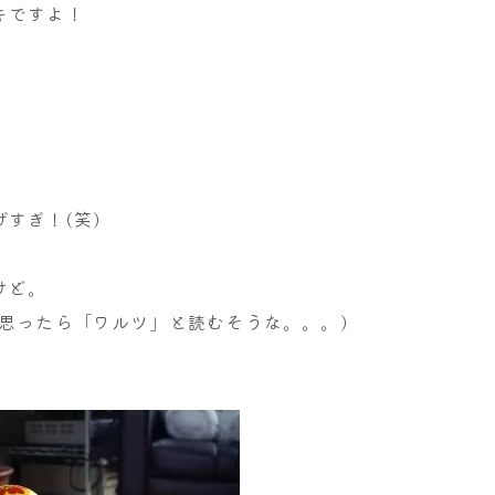
キですよ！
すぎ！(笑)
けど。
思ったら「ワルツ」と読むそうな。。。)