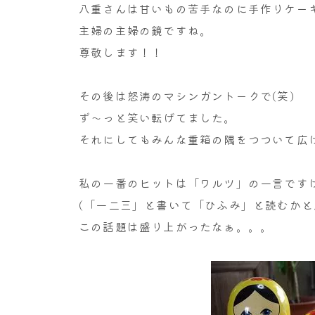
八重さんは甘いもの苦手なのに手作りケー
主婦の主婦の鏡ですね。
尊敬します！！
その後は怒涛のマシンガントークで(笑)
ず～っと笑い転げてました。
それにしてもみんな重箱の隅をつついて広げ
私の一番のヒットは「ワルツ」の一言です
(「一二三」と書いて「ひふみ」と読むかと
この話題は盛り上がったなぁ。。。