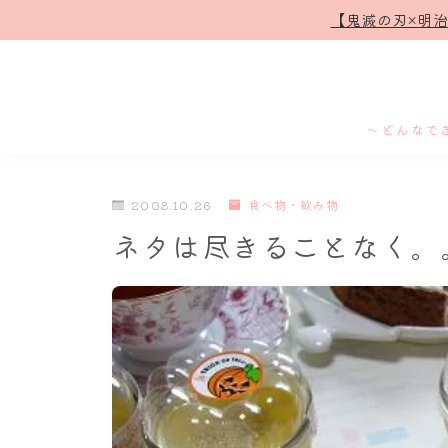
【鬼滅の刃×明
～どんなで
2008.10.26
食べ物・飲み物
ネタは尽きることなく。