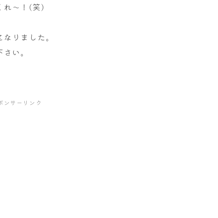
れ～！(笑)
となりました。
下さい。
ポンサーリンク