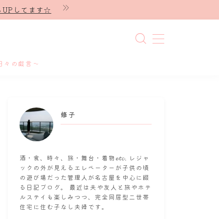
UPしてます☆
日々の戯言～
修子
酒・食、時々、旅・舞台・着物𝓮𝓽𝓬. レジャ
ックの外が見えるエレベーターが子供の頃
の遊び場だった管理人が名古屋を中心に綴
る日記ブログ。 最近は夫や友人と旅やホテ
ルステイも楽しみつつ、完全同居型二世帯
住宅に住む子なし夫婦です。