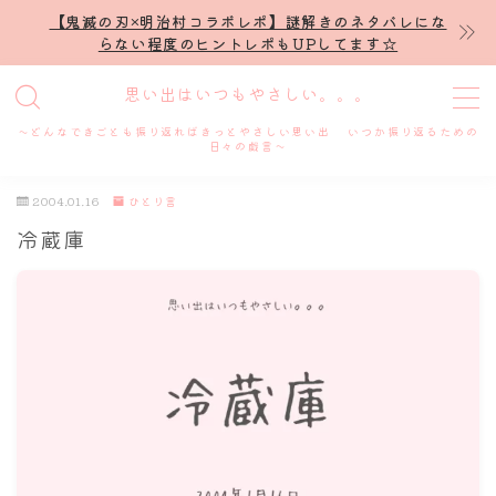
【鬼滅の刃×明治村コラボレポ】謎解きのネタバレにな
らない程度のヒントレポもUPしてます☆
MENU
思い出はいつもやさしい。。。
～どんなできごとも振り返ればきっとやさしい思い出 いつか振り返るための
ホーム
日々の戯言～
2004.01.16
ひとり言
プロフィール
冷蔵庫
謎解き
ホテル滞在記
舞台・ライブ
名古屋