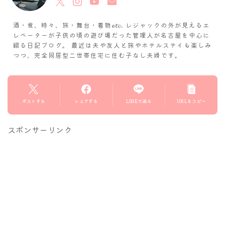
酒・食、時々、旅・舞台・着物𝓮𝓽𝓬. レジャックの外が見えるエ
レベーターが子供の頃の遊び場だった管理人が名古屋を中心に
綴る日記ブログ。 最近は夫や友人と旅やホテルステイも楽しみ
つつ、完全同居型二世帯住宅に住む子なし夫婦です。
ポストする
シェアする
LINEで送る
URLをコピー
スポンサーリンク