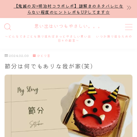
【鬼滅の刃×明治村コラボレポ】謎解きのネタバレにな
らない程度のヒントレポもUPしてます☆
MENU
思い出はいつもやさしい。。。
～どんなできごとも振り返ればきっとやさしい思い出 いつか振り返るための
ホーム
日々の戯言～
2024.02.03
ひとり言
プロフィール
節分は何でもありな我が家(笑)
謎解き
ホテル滞在記
舞台・ライブ
名古屋