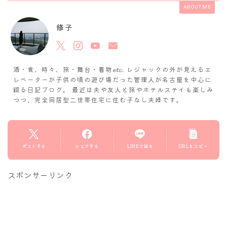
ABOUT ME
修子
酒・食、時々、旅・舞台・着物𝓮𝓽𝓬. レジャックの外が見えるエ
レベーターが子供の頃の遊び場だった管理人が名古屋を中心に
綴る日記ブログ。 最近は夫や友人と旅やホテルステイも楽しみ
つつ、完全同居型二世帯住宅に住む子なし夫婦です。
ポストする
シェアする
LINEで送る
URLをコピー
スポンサーリンク