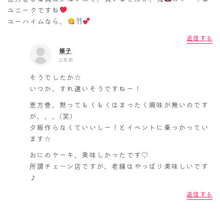
ユニークですね
ユーハイムなら、
返信する
修子
2年前
そうでしたか☆
いつか、すれ違いそうですねー！
恵方巻、黙ってもくもくはまったく興味が無いのです
が、、、(笑)
夕飯作らなくていいしー！とイベントに乗っかってい
ます☆
おにのケーキ、美味しかったです♡
所謂チェーン店ですが、老舗はやっぱり美味しいです
♪
返信する