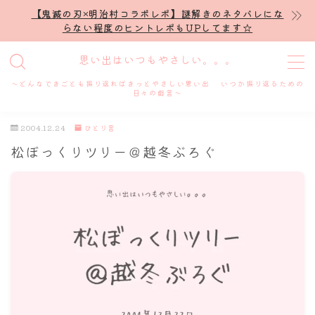
【鬼滅の刃×明治村コラボレポ】謎解きのネタバレにな
らない程度のヒントレポもUPしてます☆
MENU
思い出はいつもやさしい。。。
～どんなできごとも振り返ればきっとやさしい思い出 いつか振り返るための
ホーム
日々の戯言～
2004.12.24
ひとり言
プロフィール
松ぼっくりツリー＠越冬ぶろぐ
謎解き
ホテル滞在記
舞台・ライブ
名古屋