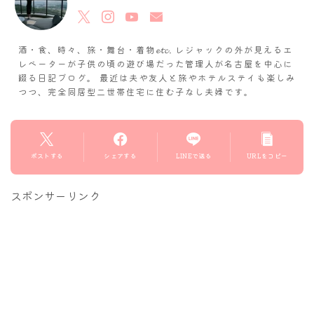
酒・食、時々、旅・舞台・着物𝓮𝓽𝓬. レジャックの外が見えるエ
レベーターが子供の頃の遊び場だった管理人が名古屋を中心に
綴る日記ブログ。 最近は夫や友人と旅やホテルステイも楽しみ
つつ、完全同居型二世帯住宅に住む子なし夫婦です。
ポストする
シェアする
LINEで送る
URLをコピー
スポンサーリンク