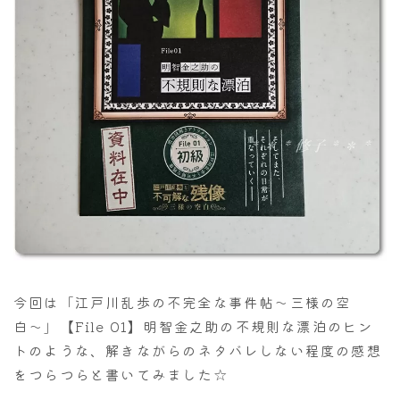
今回は「江戸川乱歩の不完全な事件帖〜三様の空
白〜」【File 01】明智金之助の不規則な漂泊のヒン
トのような、解きながらのネタバレしない程度の感想
をつらつらと書いてみました☆