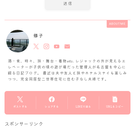
ABOUT ME
修子
酒・食、時々、旅・舞台・着物𝓮𝓽𝓬. レジャックの外が見えるエ
レベーターが子供の頃の遊び場だった管理人が名古屋を中心に
綴る日記ブログ。 最近は夫や友人と旅やホテルステイも楽しみ
つつ、完全同居型二世帯住宅に住む子なし夫婦です。
ポストする
シェアする
LINEで送る
URLをコピー
スポンサーリンク