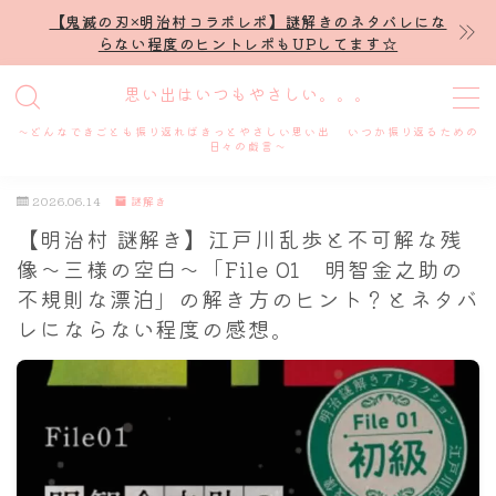
【鬼滅の刃×明治村コラボレポ】謎解きのネタバレにな
らない程度のヒントレポもUPしてます☆
MENU
思い出はいつもやさしい。。。
～どんなできごとも振り返ればきっとやさしい思い出 いつか振り返るための
ホーム
日々の戯言～
2026.06.14
謎解き
プロフィール
【明治村 謎解き】江戸川乱歩と不可解な残
像～三様の空白〜「File 01 明智金之助の
謎解き
不規則な漂泊」の解き方のヒント？とネタバ
レにならない程度の感想。
ホテル滞在記
舞台・ライブ
名古屋