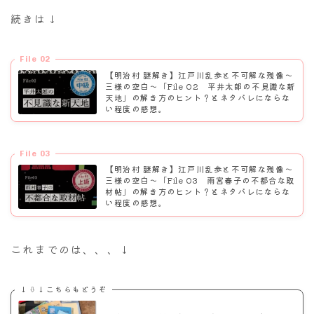
続きは↓
File 02
【明治村 謎解き】江戸川乱歩と不可解な残像～
三様の空白〜「File 02 平井太郎の不見識な新
天地」の解き方のヒント？とネタバレにならな
い程度の感想。
File 03
【明治村 謎解き】江戸川乱歩と不可解な残像～
三様の空白〜「File 03 雨宮春子の不都合な取
材帖」の解き方のヒント？とネタバレにならな
い程度の感想。
これまでのは、、、↓
↓⇩↓こちらもどうぞ