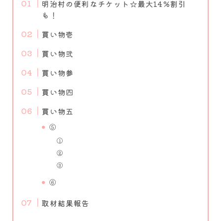
明治村の便利なチケット☆最大14%割引
も！
買い物壱
買い物弐
買い物参
買い物四
買い物五
⑤
①
②
③
⑥
取材結果報告