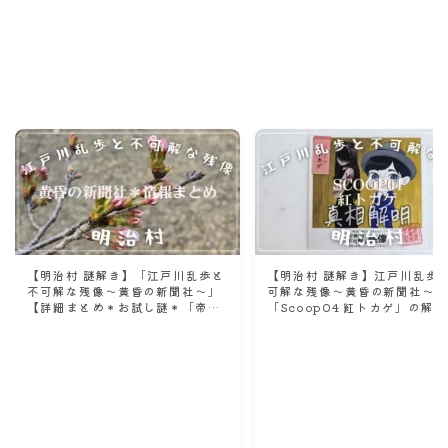
Recommend
こんな記事も読まれています！
【明治村 謎解き】「江戸川乱歩と
【明治村 謎解き】江戸川乱歩
不可解な残像～黄昏の新聞社〜」
可解な残像～黄昏の新聞社〜
【詳細まとめ＊お試し謎＊「帝国
「Scoop04 紅トカゲ」の解
ホテル中央玄関修理現場見学会」
のヒント？とネタバレになら
情報も！】
程度の感想。