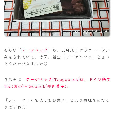
そんな「
テーゲベック
」も、11月16日にリニューアル
発売されていて、今回、新生「テーゲベック」をさっ
そくいただきました♡
ちなみに、
テーゲベック(Teegeback)は、ドイツ語で
Tee(お茶)＋Geback(焼き菓子)
。
「ティータイムを楽しむお菓子」と言う意味なんだそ
うですね☆