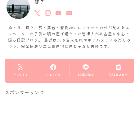
修子
酒・食、時々、旅・舞台・着物𝓮𝓽𝓬. レジャックの外が見えるエ
レベーターが子供の頃の遊び場だった管理人が名古屋を中心に
綴る日記ブログ。 最近は夫や友人と旅やホテルステイも楽しみ
つつ、完全同居型二世帯住宅に住む子なし夫婦です。
ポストする
シェアする
LINEで送る
URLをコピー
スポンサーリンク