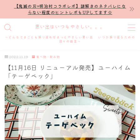
【鬼滅の刃×明治村コラボレポ】謎解きのネタバレにな
らない程度のヒントレポもUPしてます☆
MENU
思い出はいつもやさしい。。。
～どんなできごとも振り返ればきっとやさしい思い出 いつか振り返るための
ホーム
日々の戯言～
2022.11.19
食べ物・飲み物
プロフィール
【11月16日 リニューアル発売】ユーハイム
「テーゲベック」
謎解き
ホテル滞在記
舞台・ライブ
名古屋