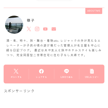
ABOUT ME
修子
酒・食、時々、旅・舞台・着物𝓮𝓽𝓬. レジャックの外が見えるエ
レベーターが子供の頃の遊び場だった管理人が名古屋を中心に
綴る日記ブログ。 最近は夫や友人と旅やホテルステイも楽しみ
つつ、完全同居型二世帯住宅に住む子なし夫婦です。
ポストする
シェアする
LINEで送る
URLをコピー
スポンサーリンク