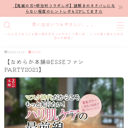
【鬼滅の刃×明治村コラボレポ】謎解きのネタバレにな
らない程度のヒントレポもUPしてます☆
MENU
思い出はいつもやさしい。。。
～どんなできごとも振り返ればきっとやさしい思い出 いつか振り返るための
ホーム
日々の戯言～
2021.11.11
ESSE
プロフィール
【なめらか本舗@ESSEファン
PARTY2021】
謎解き
ホテル滞在記
舞台・ライブ
名古屋