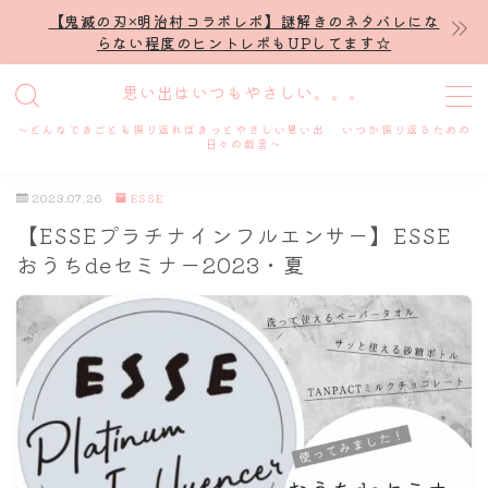
【鬼滅の刃×明治村コラボレポ】謎解きのネタバレにな
らない程度のヒントレポもUPしてます☆
MENU
思い出はいつもやさしい。。。
～どんなできごとも振り返ればきっとやさしい思い出 いつか振り返るための
ホーム
日々の戯言～
2023.07.26
ESSE
プロフィール
【ESSEプラチナインフルエンサー】ESSE
おうちdeセミナー2023・夏
謎解き
ホテル滞在記
舞台・ライブ
名古屋