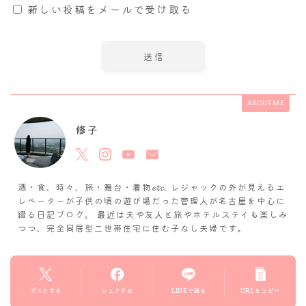
新しい投稿をメールで受け取る
ABOUT ME
修子
酒・食、時々、旅・舞台・着物𝓮𝓽𝓬. レジャックの外が見えるエ
レベーターが子供の頃の遊び場だった管理人が名古屋を中心に
綴る日記ブログ。 最近は夫や友人と旅やホテルステイも楽しみ
つつ、完全同居型二世帯住宅に住む子なし夫婦です。
ポストする
シェアする
LINEで送る
URLをコピー