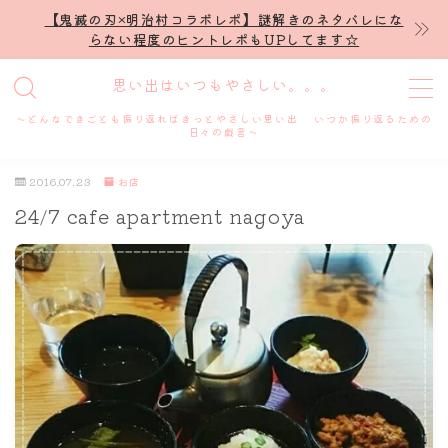
【鬼滅の刃×明治村コラボレポ】謎解きのネタバレにな
らない程度のヒントレポもUPしてます☆
MENU
思い出はいつもやさしい。。。
～どんなできごとも振り返ればきっとやさしい思い出 いつか振り返るための
ホーム
日々の戯言～
2016.07.23
お店
プロフィール
24/7 cafe apartment nagoya
謎解き
ホテル滞在記
舞台・ライブ
名古屋