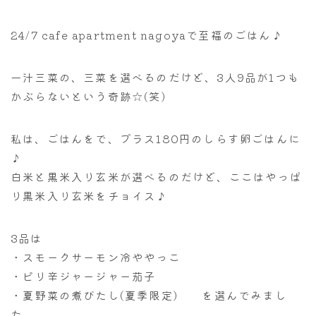
24/7 cafe apartment nagoyaで至福のごはん♪
一汁三菜の、三菜を選べるのだけど、3人9品が1つも
かぶらないという奇跡☆(笑)
私は、ごはんをで、プラス180円のしらす卵ごはんに
♪
白米と黒米入り玄米が選べるのだけど、ここはやっぱ
り黒米入り玄米をチョイス♪
3品は
・スモークサーモン冷ややっこ
・ピリ辛ジャージャー茄子
・夏野菜の煮びたし(夏季限定) を選んでみまし
た。