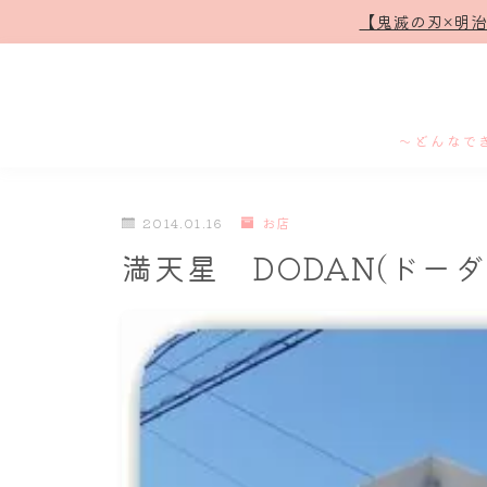
【鬼滅の刃×明
～どんなで
2014.01.16
お店
満天星 DODAN(ドーダ