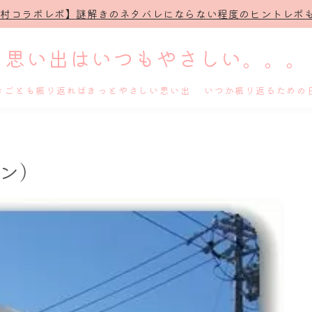
治村コラボレポ】謎解きのネタバレにならない程度のヒントレポも
思い出はいつもやさしい。。。
きごとも振り返ればきっとやさしい思い出 いつか振り返るための
ホーム
ン)
プロフィール
謎解き
ホテル滞在記
舞台・ライブ