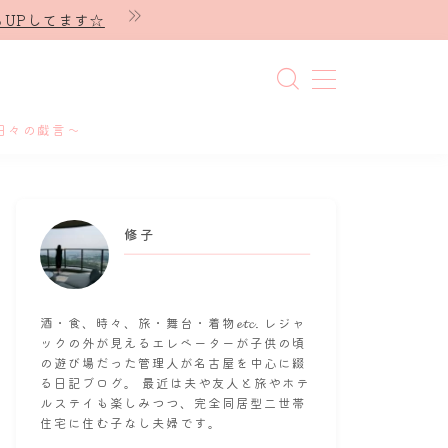
UPしてます☆
日々の戯言～
修子
酒・食、時々、旅・舞台・着物𝓮𝓽𝓬. レジャ
ックの外が見えるエレベーターが子供の頃
の遊び場だった管理人が名古屋を中心に綴
る日記ブログ。 最近は夫や友人と旅やホテ
ルステイも楽しみつつ、完全同居型二世帯
住宅に住む子なし夫婦です。