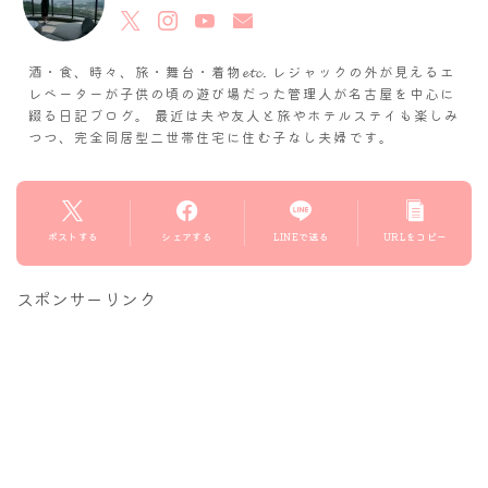
酒・食、時々、旅・舞台・着物𝓮𝓽𝓬. レジャックの外が見えるエ
レベーターが子供の頃の遊び場だった管理人が名古屋を中心に
綴る日記ブログ。 最近は夫や友人と旅やホテルステイも楽しみ
つつ、完全同居型二世帯住宅に住む子なし夫婦です。
ポストする
シェアする
LINEで送る
URLをコピー
スポンサーリンク