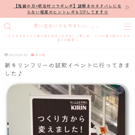
【鬼滅の刃×明治村コラボレポ】謎解きのネタバレにな
らない程度のヒントレポもUPしてます☆
MENU
思い出はいつもやさしい。。。
～どんなできごとも振り返ればきっとやさしい思い出 いつか振り返るための
ホーム
日々の戯言～
2013.03.10
飲み物
プロフィール
新キリンフリーの試飲イベントに行ってきま
した♪
謎解き
ホテル滞在記
舞台・ライブ
名古屋