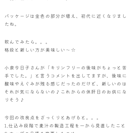
パッケージは金色の部分が増え、初代に近くなりまし
たね。
飲んでみたら。。。
格段と新しい方が美味しい～☆
小泉今日子さんが「キリンフリーの後味がちょっと苦
手でした。」と言うコメントを出してますが、後味に
酸味やえぐみが残る感じだったのだけど、新しいのは
それが気にならないの♪これからの休肝日のお供にな
りそう♪
今回の改良点をざっくりとあげると。。。
1.仕込み段階で麦汁の製造工程を一から見直したこと