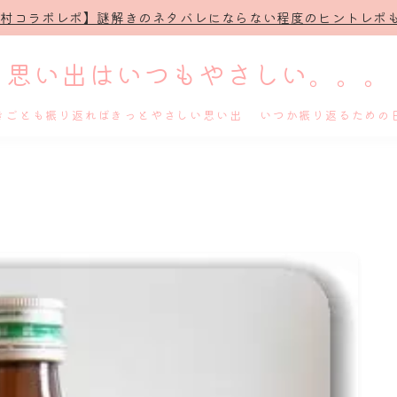
治村コラボレポ】謎解きのネタバレにならない程度のヒントレポも
思い出はいつもやさしい。。。
きごとも振り返ればきっとやさしい思い出 いつか振り返るための
ホーム
プロフィール
謎解き
ホテル滞在記
舞台・ライブ