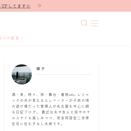
UPしてます☆
日々の戯言～
修子
酒・食、時々、旅・舞台・着物𝓮𝓽𝓬. レジャ
ックの外が見えるエレベーターが子供の頃
の遊び場だった管理人が名古屋を中心に綴
る日記ブログ。 最近は夫や友人と旅やホテ
ルステイも楽しみつつ、完全同居型二世帯
住宅に住む子なし夫婦です。