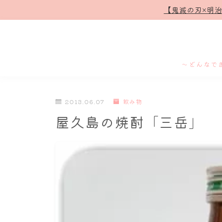
【鬼滅の刃×明
～どんなで
2013.06.07
飲み物
屋久島の焼酎「三岳」