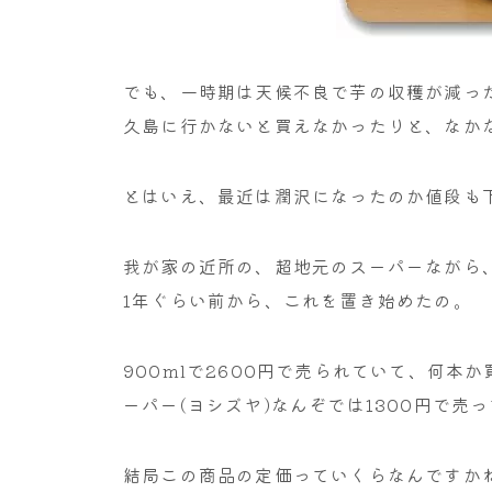
でも、一時期は天候不良で芋の収穫が減っ
久島に行かないと買えなかったりと、なか
とはいえ、最近は潤沢になったのか値段も
我が家の近所の、超地元のスーパーながら、
1年ぐらい前から、これを置き始めたの。
900mlで2600円で売られていて、何本
ーパー(ヨシズヤ)なんぞでは1300円で売
結局この商品の定価っていくらなんですか