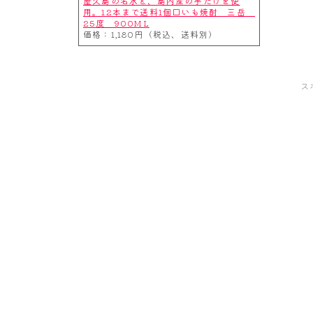
屋久島の名水と、島内産の芋だけを使
用。12本まで送料1個口いも焼酎 三岳
25度 900ML
価格：1,180円（税込、送料別）
ス