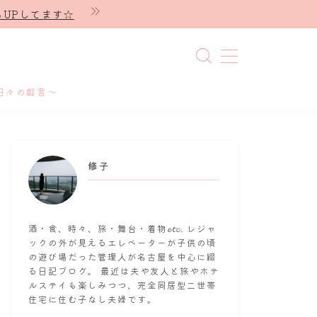
UPしてます☆
日々の戯言～
修子
酒・食、時々、旅・舞台・着物𝓮𝓽𝓬. レジャ
ックの外が見えるエレベーターが子供の頃
の遊び場だった管理人が名古屋を中心に綴
る日記ブログ。 最近は夫や友人と旅やホテ
ルステイも楽しみつつ、完全同居型二世帯
住宅に住む子なし夫婦です。