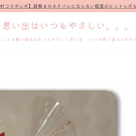
治村コラボレポ】謎解きのネタバレにならない程度のヒントレポも
思い出はいつもやさしい。。。
きごとも振り返ればきっとやさしい思い出 いつか振り返るための
ホーム
プロフィール
謎解き
ホテル滞在記
舞台・ライブ