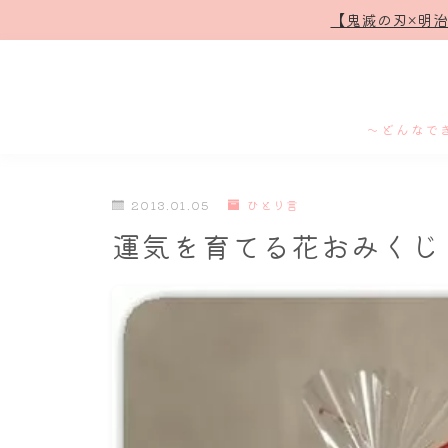
【鬼滅の刃×明
～どんなで
2013.01.05
ひとり言
運気を育てる花おみくじ