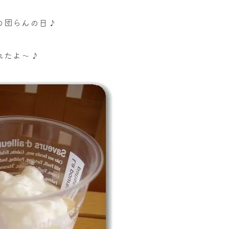
の団らんの日♪
れたよ～♪