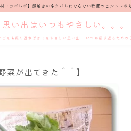
治村コラボレポ】謎解きのネタバレにならない程度のヒントレポも
思い出はいつもやさしい。。。
きごとも振り返ればきっとやさしい思い出 いつか振り返るための
ホーム
野菜が出てきた＾＾】
プロフィール
謎解き
ホテル滞在記
舞台・ライブ