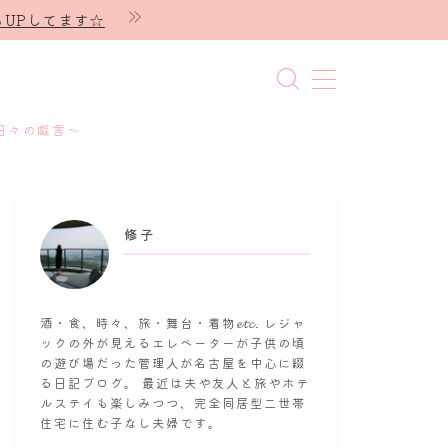
UPしてます☆
日々の戯言～
修子
酒・食、時々、旅・舞台・着物𝓮𝓽𝓬. レジャ
ックの外が見えるエレベーターが子供の頃
の遊び場だった管理人が名古屋を中心に綴
る日記ブログ。 最近は夫や友人と旅やホテ
ルステイも楽しみつつ、完全同居型二世帯
住宅に住む子なし夫婦です。