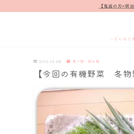
【鬼滅の刃×明
～どんなで
2011.10.28
食べ物・飲み物
【今回の有機野菜 冬物