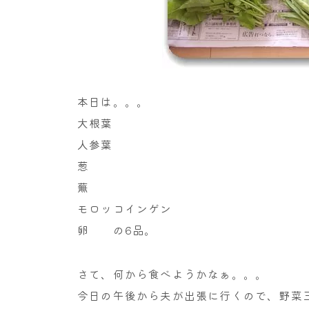
本日は。。。
大根葉
人参葉
葱
蕪
モロッコインゲン
卵 の6品。
さて、何から食べようかなぁ。。。
今日の午後から夫が出張に行くので、野菜