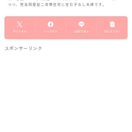
つつ、完全同居型二世帯住宅に住む子なし夫婦です。
ポストする
シェアする
LINEで送る
URLをコピー
スポンサーリンク