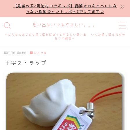
【鬼滅の刃×明治村コラボレポ】謎解きのネタバレにな
らない程度のヒントレポもUPしてます☆
MENU
思い出はいつもやさしい。。。
～どんなできごとも振り返ればきっとやさしい思い出 いつか振り返るための
ホーム
日々の戯言～
2010.06.26
ひとり言
プロフィール
王将ストラップ
謎解き
ホテル滞在記
舞台・ライブ
名古屋