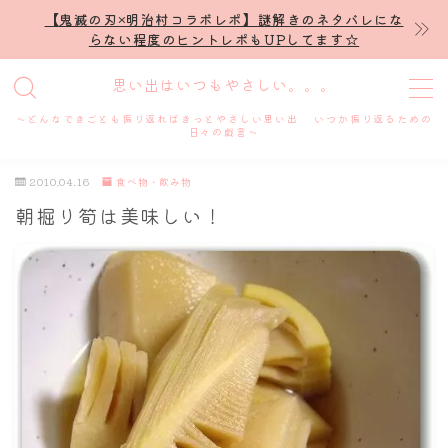
【鬼滅の刃×明治村コラボレポ】謎解きのネタバレにな
らない程度のヒントレポもUPしてます☆
MENU
思い出はいつもやさしい。。。
～どんなできごとも振り返ればきっとやさしい思い出 いつか振り返るための
ホーム
日々の戯言～
2010.04.16
食べ物・飲み物
プロフィール
朝掘り筍は美味しい！
謎解き
ホテル滞在記
舞台・ライブ
名古屋