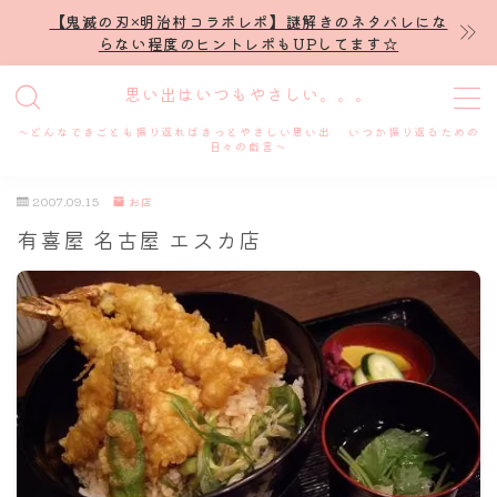
【鬼滅の刃×明治村コラボレポ】謎解きのネタバレにな
らない程度のヒントレポもUPしてます☆
MENU
思い出はいつもやさしい。。。
～どんなできごとも振り返ればきっとやさしい思い出 いつか振り返るための
ホーム
日々の戯言～
2007.09.15
お店
プロフィール
有喜屋 名古屋 エスカ店
謎解き
ホテル滞在記
舞台・ライブ
名古屋