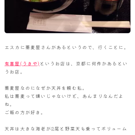
ナナちゃん人形
エスカに蕎麦屋さんがあるというので、行くことに。
有喜屋(うきや)
というお店は、京都に何件かあるとい
うお店。
蕎麦屋なのになぜか天丼を頼む私。
私は蕎麦って嫌いじゃないけど、あんまりなんだよ
ね。
ご飯の方が好き。
天丼は大きな海老が2尾と野菜天も乗ってボリューム