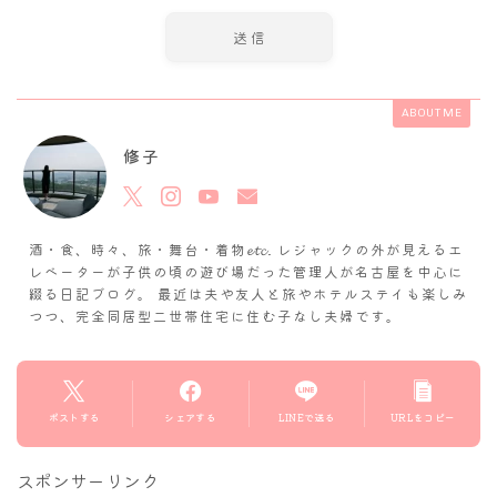
ABOUT ME
修子
酒・食、時々、旅・舞台・着物𝓮𝓽𝓬. レジャックの外が見えるエ
レベーターが子供の頃の遊び場だった管理人が名古屋を中心に
綴る日記ブログ。 最近は夫や友人と旅やホテルステイも楽しみ
つつ、完全同居型二世帯住宅に住む子なし夫婦です。
ポストする
シェアする
LINEで送る
URLをコピー
スポンサーリンク