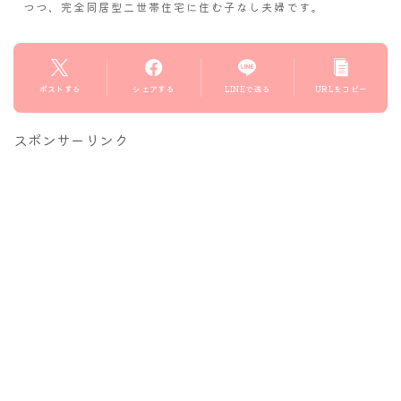
つつ、完全同居型二世帯住宅に住む子なし夫婦です。
ポストする
シェアする
LINEで送る
URLをコピー
スポンサーリンク