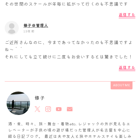
その世間のスケールが年毎に拡がって行くのも不思議です
返信する
修子＠管理人
19年前
ご近所さんなのに、今まであってなかったのも不思議ですよ
ね～＾＾
それにしても立て続けに二度もお会いするとは驚きでした！
返信する
ABOUT ME
修子
酒・食、時々、旅・舞台・着物𝓮𝓽𝓬. レジャックの外が見えるエ
レベーターが子供の頃の遊び場だった管理人が名古屋を中心に
綴る日記ブログ。 最近は夫や友人と旅やホテルステイも楽しみ