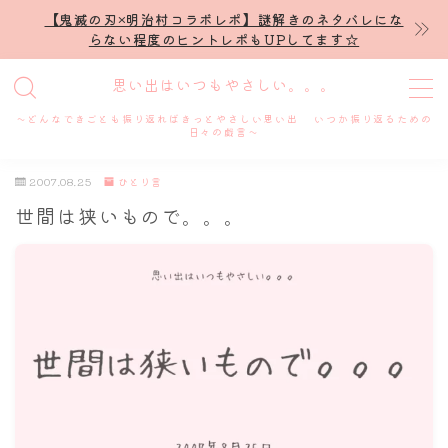
【鬼滅の刃×明治村コラボレポ】謎解きのネタバレにな
らない程度のヒントレポもUPしてます☆
MENU
思い出はいつもやさしい。。。
～どんなできごとも振り返ればきっとやさしい思い出 いつか振り返るための
ホーム
日々の戯言～
2007.08.25
ひとり言
プロフィール
世間は狭いもので。。。
謎解き
ホテル滞在記
舞台・ライブ
名古屋