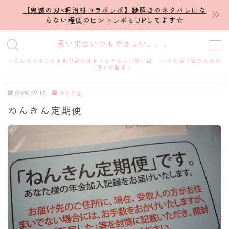
【鬼滅の刃×明治村コラボレポ】謎解きのネタバレにな
らない程度のヒントレポもUPしてます☆
MENU
思い出はいつもやさしい。。。
～どんなできごとも振り返ればきっとやさしい思い出 いつか振り返るための
ホーム
日々の戯言～
2009.07.16
ひとり言
プロフィール
ねんきん定期便
謎解き
ホテル滞在記
舞台・ライブ
名古屋