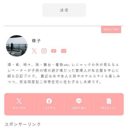
ABOUT ME
修子
酒・食、時々、旅・舞台・着物𝓮𝓽𝓬. レジャックの外が見えるエ
レベーターが子供の頃の遊び場だった管理人が名古屋を中心に
綴る日記ブログ。 最近は夫や友人と旅やホテルステイも楽しみ
つつ、完全同居型二世帯住宅に住む子なし夫婦です。
ポストする
シェアする
LINEで送る
URLをコピー
スポンサーリンク