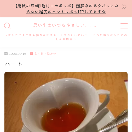
【鬼滅の刃×明治村コラボレポ】謎解きのネタバレにな
らない程度のヒントレポもUPしてます☆
MENU
思い出はいつもやさしい。。。
～どんなできごとも振り返ればきっとやさしい思い出 いつか振り返るための
ホーム
日々の戯言～
2006.09.16
食べ物・飲み物
プロフィール
ハート
謎解き
ホテル滞在記
舞台・ライブ
名古屋