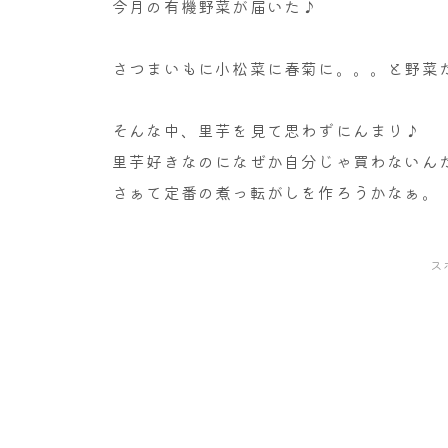
今月の有機野菜が届いた♪
さつまいもに小松菜に春菊に。。。と野菜
そんな中、里芋を見て思わずにんまり♪
里芋好きなのになぜか自分じゃ買わないんだ
さぁて定番の煮っ転がしを作ろうかなぁ。
ス