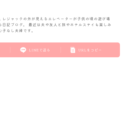
𝓬. レジャックの外が見えるエレベーターが子供の頃の遊び場
る日記ブログ。 最近は夫や友人と旅やホテルステイも楽しみ
む子なし夫婦です。
LINEで送る
URLをコピー