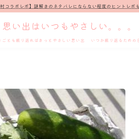
治村コラボレポ】謎解きのネタバレにならない程度のヒントレポも
思い出はいつもやさしい。。。
きごとも振り返ればきっとやさしい思い出 いつか振り返るための
ホーム
プロフィール
謎解き
ホテル滞在記
舞台・ライブ