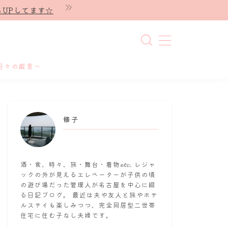
UPしてます☆
日々の戯言～
修子
酒・食、時々、旅・舞台・着物𝓮𝓽𝓬. レジャ
ックの外が見えるエレベーターが子供の頃
の遊び場だった管理人が名古屋を中心に綴
る日記ブログ。 最近は夫や友人と旅やホテ
ルステイも楽しみつつ、完全同居型二世帯
住宅に住む子なし夫婦です。