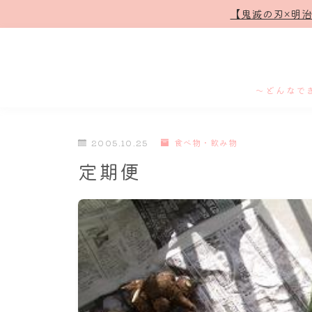
【鬼滅の刃×明
～どんなで
2005.10.25
食べ物・飲み物
定期便