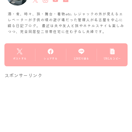
酒・食、時々、旅・舞台・着物𝓮𝓽𝓬. レジャックの外が見えるエ
レベーターが子供の頃の遊び場だった管理人が名古屋を中心に
綴る日記ブログ。 最近は夫や友人と旅やホテルステイも楽しみ
つつ、完全同居型二世帯住宅に住む子なし夫婦です。
ポストする
シェアする
LINEで送る
URLをコピー
スポンサーリンク