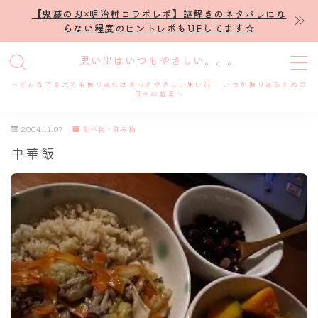
【鬼滅の刃×明治村コラボレポ】謎解きのネタバレにな
らない程度のヒントレポもUPしてます☆
MENU
思い出はいつもやさしい。。。
～どんなできごとも振り返ればきっとやさしい思い出 いつか振り返るための
ホーム
日々の戯言～
2004.11.07
食べ物・飲み物
プロフィール
中華飯
謎解き
ホテル滞在記
舞台・ライブ
名古屋