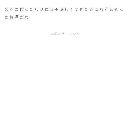
久々に作ったわりには美味しくできた☆これぞ昔とっ
た杵柄だね＾＾
スポンサーリンク