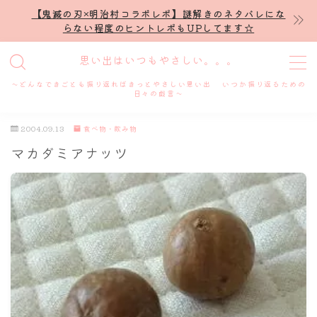
【鬼滅の刃×明治村コラボレポ】謎解きのネタバレにな
らない程度のヒントレポもUPしてます☆
MENU
思い出はいつもやさしい。。。
～どんなできごとも振り返ればきっとやさしい思い出 いつか振り返るための
ホーム
日々の戯言～
2004.09.13
食べ物・飲み物
プロフィール
マカダミアナッツ
謎解き
ホテル滞在記
舞台・ライブ
名古屋