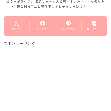
綴る日記ブログ。 最近は夫や友人と旅やホテルステイも楽しみ
つつ、完全同居型二世帯住宅に住む子なし夫婦です。
ポストする
シェアする
LINEで送る
URLをコピー
スポンサーリンク