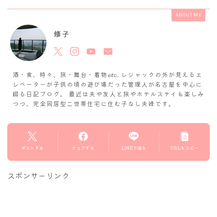
ABOUT ME
修子
酒・食、時々、旅・舞台・着物𝓮𝓽𝓬. レジャックの外が見えるエ
レベーターが子供の頃の遊び場だった管理人が名古屋を中心に
綴る日記ブログ。 最近は夫や友人と旅やホテルステイも楽しみ
つつ、完全同居型二世帯住宅に住む子なし夫婦です。
ポストする
シェアする
LINEで送る
URLをコピー
スポンサーリンク