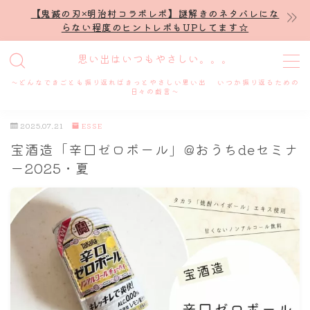
【鬼滅の刃×明治村コラボレポ】謎解きのネタバレにな
らない程度のヒントレポもUPしてます☆
MENU
思い出はいつもやさしい。。。
～どんなできごとも振り返ればきっとやさしい思い出 いつか振り返るための
ホーム
日々の戯言～
2025.07.21
ESSE
プロフィール
宝酒造「辛口ゼロボール」@おうちdeセミナ
ー2025・夏
謎解き
ホテル滞在記
舞台・ライブ
名古屋