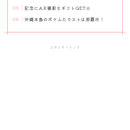
記念にAR撮影とギフトGET☆
沖縄本島のポケふたラストは那覇市！
スポンサーリンク