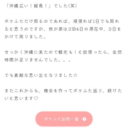
「沖縄広い！縦長！」でした(笑)
ポケふただけ周るのであれば、頑張れば1日でも周れ
ると思うのですが、我が家は3泊4日の滞在中、3日を
かけて周りました。
せっかく沖縄に来たので観光も！と欲張ったら、全然
時間が足りませんでした。。。
でも素敵な思い出となりました☆
またこれからも、機会を作ってポケふた巡り、続けた
いと思います♡
ポケふた訪問一覧