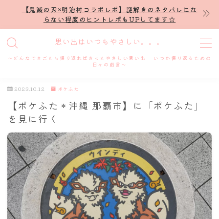
【鬼滅の刃×明治村コラボレポ】謎解きのネタバレにな
らない程度のヒントレポもUPしてます☆
MENU
思い出はいつもやさしい。。。
～どんなできごとも振り返ればきっとやさしい思い出 いつか振り返るための
ホーム
日々の戯言～
2023.10.12
ポケふた
プロフィール
【ポケふた＊沖縄 那覇市】に「ポケふた」
を見に行く
謎解き
ホテル滞在記
舞台・ライブ
名古屋