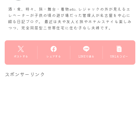
酒・食、時々、旅・舞台・着物𝓮𝓽𝓬. レジャックの外が見えるエ
レベーターが子供の頃の遊び場だった管理人が名古屋を中心に
綴る日記ブログ。 最近は夫や友人と旅やホテルステイも楽しみ
つつ、完全同居型二世帯住宅に住む子なし夫婦です。
ポストする
シェアする
LINEで送る
URLをコピー
スポンサーリンク