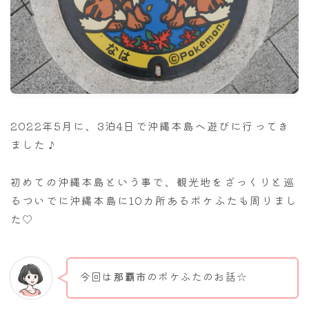
ナナちゃん人形
2022年5月に、3泊4日で沖縄本島へ遊びに行ってき
ました♪
初めての沖縄本島という事で、観光地をざっくりと巡
るついでに沖縄本島に10カ所あるポケふたも周りまし
た♡
今回は
那覇市
のポケふたのお話☆