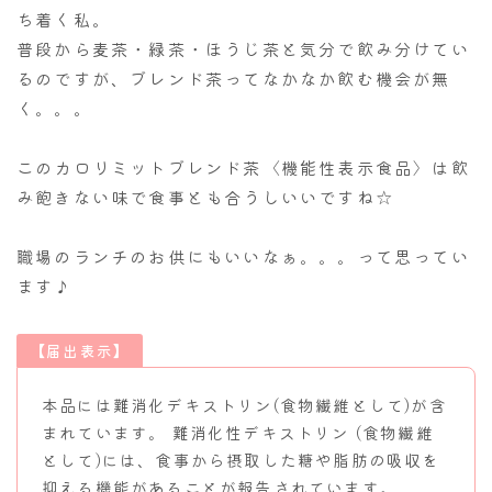
ち着く私。
普段から麦茶・緑茶・ほうじ茶と気分で飲み分けてい
るのですが、ブレンド茶ってなかなか飲む機会が無
く。。。
このカロリミットブレンド茶〈機能性表示食品〉は飲
み飽きない味で食事とも合うしいいですね☆
職場のランチのお供にもいいなぁ。。。って思ってい
ます♪
【届出表示】
本品には難消化デキストリン(食物繊維として)が含
まれています。 難消化性デキストリン (食物繊維
として)には、食事から摂取した糖や脂肪の吸収を
抑える機能があることが報告されています。