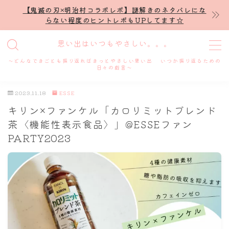
【鬼滅の刃×明治村コラボレポ】謎解きのネタバレにな
らない程度のヒントレポもUPしてます☆
MENU
思い出はいつもやさしい。。。
～どんなできごとも振り返ればきっとやさしい思い出 いつか振り返るための
ホーム
日々の戯言～
2023.11.18
ESSE
プロフィール
キリン×ファンケル「カロリミットブレンド
茶〈機能性表示食品〉」@ESSEファン
謎解き
PARTY2023
ホテル滞在記
舞台・ライブ
名古屋