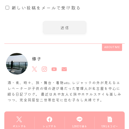
新しい投稿をメールで受け取る
ABOUT ME
修子
酒・食、時々、旅・舞台・着物𝓮𝓽𝓬. レジャックの外が見えるエ
レベーターが子供の頃の遊び場だった管理人が名古屋を中心に
綴る日記ブログ。 最近は夫や友人と旅やホテルステイも楽しみ
つつ、完全同居型二世帯住宅に住む子なし夫婦です。
ポストする
シェアする
LINEで送る
URLをコピー