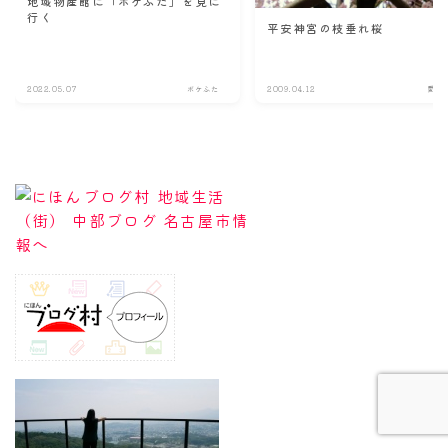
地域物産館に「ポケふた」を見に
行く
平安神宮の枝垂れ桜
2022.05.07
ポケふた
2009.04.12
愛知
Follow Me