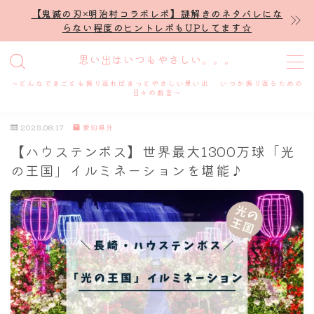
【鬼滅の刃×明治村コラボレポ】謎解きのネタバレにな
らない程度のヒントレポもUPしてます☆
MENU
思い出はいつもやさしい。。。
～どんなできごとも振り返ればきっとやさしい思い出 いつか振り返るための
ホーム
日々の戯言～
2023.08.17
愛知県外
プロフィール
【ハウステンボス】世界最大1300万球「光
の王国」イルミネーションを堪能♪
謎解き
ホテル滞在記
舞台・ライブ
名古屋