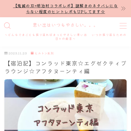
【鬼滅の刃×明治村コラボレポ】謎解きのネタバレにな
らない程度のヒントレポもUPしてます☆
MENU
思い出はいつもやさしい。。。
～どんなできごとも振り返ればきっとやさしい思い出 いつか振り返るための
ホーム
日々の戯言～
2023.11.23
ヒルトン系列
プロフィール
【宿泊記】コンラッド東京☆エグゼクティブ
ラウンジ☆アフタヌーンティ編
謎解き
ホテル滞在記
舞台・ライブ
名古屋