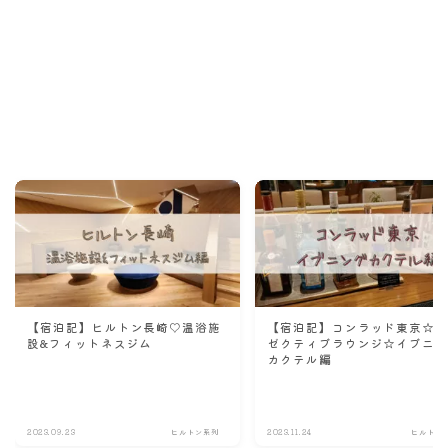
Recommend
こんな記事も読まれています！
【宿泊記】ヒルトン長崎♡温浴施
【宿泊記】コンラッド東京☆
設&フィットネスジム
ゼクティブラウンジ☆イブニ
カクテル編
2023.09.23
ヒルトン系列
2023.11.24
ヒルトン