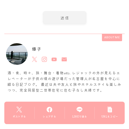
ABOUT ME
修子
酒・食、時々、旅・舞台・着物𝓮𝓽𝓬. レジャックの外が見えるエ
レベーターが子供の頃の遊び場だった管理人が名古屋を中心に
綴る日記ブログ。 最近は夫や友人と旅やホテルステイも楽しみ
つつ、完全同居型二世帯住宅に住む子なし夫婦です。
ポストする
シェアする
LINEで送る
URLをコピー