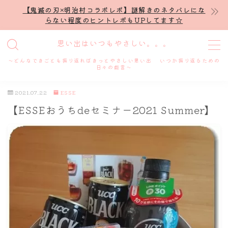
【鬼滅の刃×明治村コラボレポ】謎解きのネタバレにな
らない程度のヒントレポもUPしてます☆
MENU
思い出はいつもやさしい。。。
～どんなできごとも振り返ればきっとやさしい思い出 いつか振り返るための
ホーム
日々の戯言～
2021.07.22
ESSE
プロフィール
【ESSEおうちdeセミナー2021 Summer】
謎解き
ホテル滞在記
舞台・ライブ
名古屋