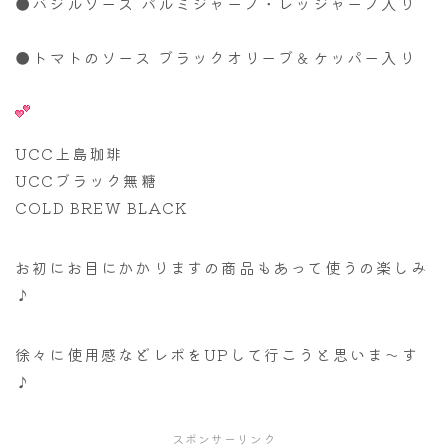
●バジルソース パルミジャーノ・レッジャーノ入り
●トマトのソース ブラックオリーブ＆ケッパー入り
UCC上島珈琲
UCCブラック無糖
COLD BREW BLACK
お初にお目にかかりますの商品もあって使うの楽しみ
♪
徐々に使用感などレポをUPして行こうと思いま～す
♪
スポンサーリンク