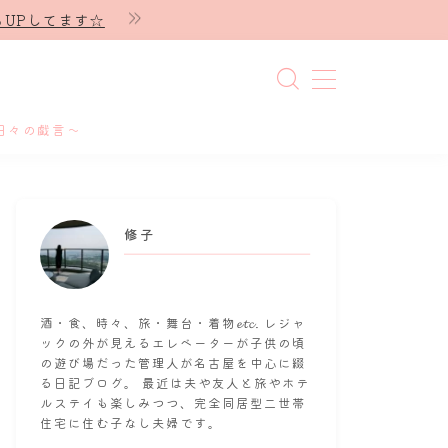
UPしてます☆
日々の戯言～
修子
酒・食、時々、旅・舞台・着物𝓮𝓽𝓬. レジャ
ックの外が見えるエレベーターが子供の頃
の遊び場だった管理人が名古屋を中心に綴
る日記ブログ。 最近は夫や友人と旅やホテ
ルステイも楽しみつつ、完全同居型二世帯
住宅に住む子なし夫婦です。