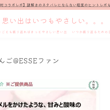
治村コラボレポ】謎解きのネタバレにならない程度のヒントレポも
思い出はいつもやさしい。。。
きごとも振り返ればきっとやさしい思い出 いつか振り返るための
ホーム
ご@ESSEファン
プロフィール
謎解き
ホテル滞在記
舞台・ライブ