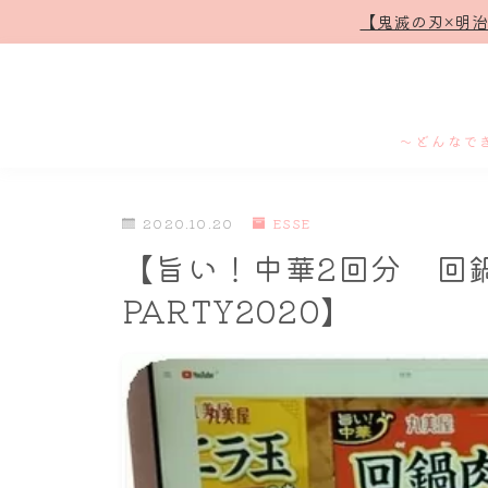
【鬼滅の刃×明
～どんなで
2020.10.20
ESSE
【旨い！中華2回分 回鍋
PARTY2020】