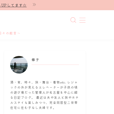
UPしてます☆
日々の戯言～
修子
酒・食、時々、旅・舞台・着物𝓮𝓽𝓬. レジャ
ックの外が見えるエレベーターが子供の頃
の遊び場だった管理人が名古屋を中心に綴
る日記ブログ。 最近は夫や友人と旅やホテ
ルステイも楽しみつつ、完全同居型二世帯
住宅に住む子なし夫婦です。