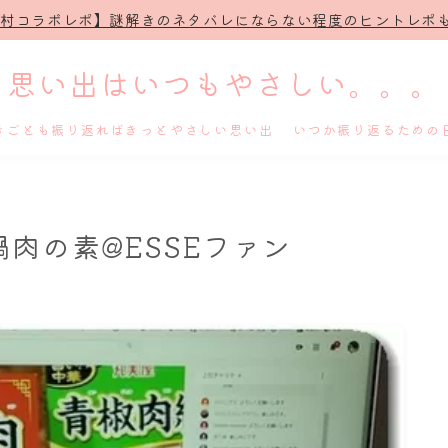
治村コラボレポ】謎解きのネタバレにならない程度のヒントレポも
思い出はいつもやさしい。。。
きごとも振り返ればきっとやさしい思い出 いつか振り返るための
ホーム
肉の素@ESSEファン
プロフィール
謎解き
ホテル滞在記
舞台・ライブ