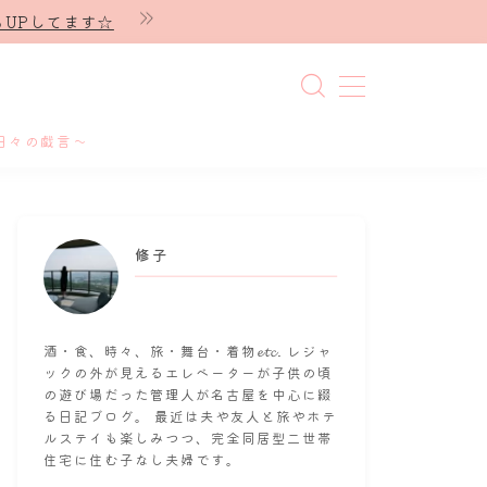
UPしてます☆
日々の戯言～
修子
酒・食、時々、旅・舞台・着物𝓮𝓽𝓬. レジャ
ックの外が見えるエレベーターが子供の頃
の遊び場だった管理人が名古屋を中心に綴
る日記ブログ。 最近は夫や友人と旅やホテ
ルステイも楽しみつつ、完全同居型二世帯
住宅に住む子なし夫婦です。