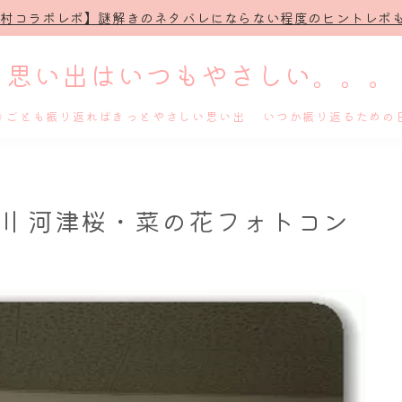
治村コラボレポ】謎解きのネタバレにならない程度のヒントレポも
思い出はいつもやさしい。。。
きごとも振り返ればきっとやさしい思い出 いつか振り返るための
ホーム
川 河津桜・菜の花フォトコン
プロフィール
謎解き
ホテル滞在記
舞台・ライブ