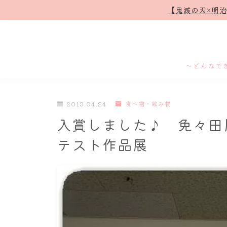
【鬼滅の刃×明
～どんなで
2013.04.24
食べ物・飲み物
入賞しました♪ 免々田
テスト作品展