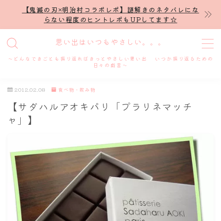
【鬼滅の刃×明治村コラボレポ】謎解きのネタバレにな
らない程度のヒントレポもUPしてます☆
MENU
思い出はいつもやさしい。。。
～どんなできごとも振り返ればきっとやさしい思い出 いつか振り返るための
ホーム
日々の戯言～
2012.02.08
食べ物・飲み物
プロフィール
【サダハルアオキパリ「プラリネマッチ
ャ」】
謎解き
ホテル滞在記
舞台・ライブ
名古屋