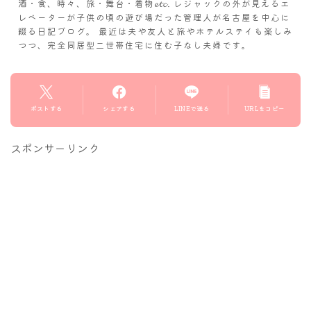
酒・食、時々、旅・舞台・着物𝓮𝓽𝓬. レジャックの外が見えるエ
レベーターが子供の頃の遊び場だった管理人が名古屋を中心に
綴る日記ブログ。 最近は夫や友人と旅やホテルステイも楽しみ
つつ、完全同居型二世帯住宅に住む子なし夫婦です。
ポストする
シェアする
LINEで送る
URLをコピー
スポンサーリンク