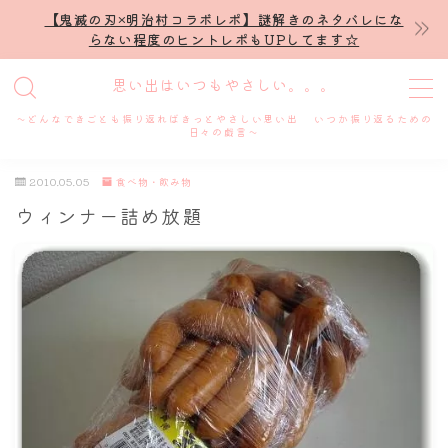
【鬼滅の刃×明治村コラボレポ】謎解きのネタバレにな
らない程度のヒントレポもUPしてます☆
MENU
思い出はいつもやさしい。。。
～どんなできごとも振り返ればきっとやさしい思い出 いつか振り返るための
ホーム
日々の戯言～
2010.05.05
食べ物・飲み物
プロフィール
ウィンナー詰め放題
謎解き
ホテル滞在記
舞台・ライブ
名古屋