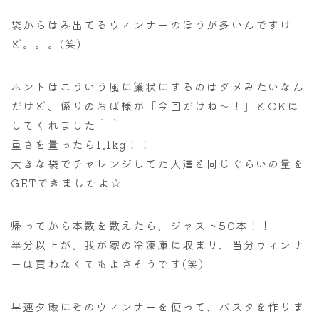
袋からはみ出てるウィンナーのほうが多いんですけ
ど。。。(笑)
ホントはこういう風に簾状にするのはダメみたいなん
だけど、係りのおば様が「今回だけね～！」とOKに
してくれました＾＾
重さを量ったら1.1kg！！
大きな袋でチャレンジしてた人達と同じぐらいの量を
GETできましたよ☆
帰ってから本数を数えたら、ジャスト50本！！
半分以上が、我が家の冷凍庫に収まり、当分ウィンナ
ーは買わなくてもよさそうです(笑)
早速夕飯にそのウィンナーを使って、パスタを作りま