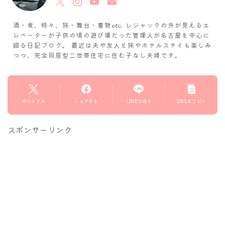
酒・食、時々、旅・舞台・着物𝓮𝓽𝓬. レジャックの外が見えるエ
レベーターが子供の頃の遊び場だった管理人が名古屋を中心に
綴る日記ブログ。 最近は夫や友人と旅やホテルステイも楽しみ
つつ、完全同居型二世帯住宅に住む子なし夫婦です。
ポストする
シェアする
LINEで送る
URLをコピー
スポンサーリンク